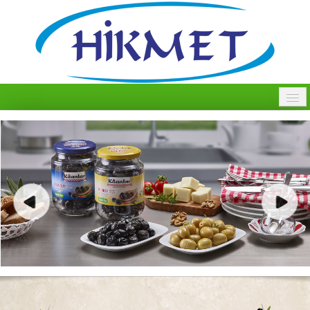
ANASAYFA
HAKKIMIZDA
ÜRETIM
KALITE ANLAYIŞIMIZ
ÜRÜNLERIMIZ
İLETIŞIM